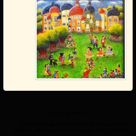
↑
Home
ACCUEIL
LIVRE « Le rendez-vous des Naïfs de Verneuil et ses
artistes »
Hommage à Giuliano Zoppi
L’ART CROATE –