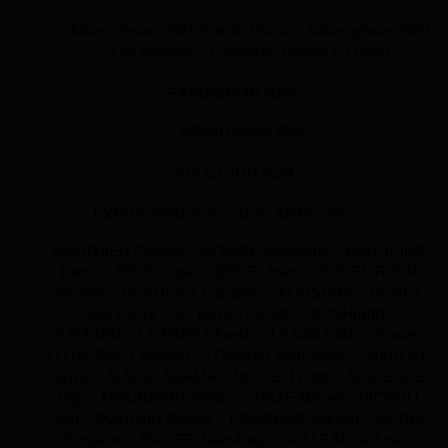
Album photos 2021-Prix du Public
Album photos 2021
– Les oeuvres
Exposition Photos C.Gilbrin
EXPOSITION 2022
Album photos 2022
EXPOSITION 2024
EXPOSITION 2025
NOS ARTISTES
AMATHIEU Paméla
AYMON Jacqueline
BAUQUIER
Denis
BRON Odile
BRUEL Henri
BRUEL-RUPP
Michèle
DEPUISET Elisabeth
FOUSCHY
GENET
Jean-Pierre
JO HELIOTROPE
KUSHIBIKI –
QUETARD
LE PAPE Chantal
LE VAILLANT Christel
LLOVERAS Christian
LORAND Jean-Pierre
MARCEL
Sylvie
MARIE-AMALIA
MICHELI Edith
MORENNE
Gigi
MOURARET Régine
NAZE Michel
PICCOLI
Jean
POULAIN Régine
PONGRAC Stjepan
RATIER
Ghislaine
RATIER Jean-Paul
SULLE Marie-Line