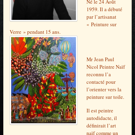
Né le 24 Août
1959. Il a débuté
par l’artisanat
« Peinture sur
Verre » pendant 15 ans.
Mr Jean Paul
Nicol Peintre Naïf
reconnu l’a
contacté pour
l’orienter vers la
peinture sur toile.
Il est peintre
autodidacte, il
définirait l’art
naïf comme un