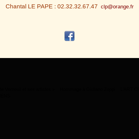
Chantal LE PAPE : 02.32.32.67.47
clp@orange.fr
 Verneuil et ses artistes »
Hommage à Giuliano Zoppi
L’ART C
IENS