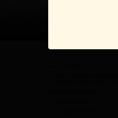
↑
Home
ACCUEIL
LIVRE « Le rendez-vous des Naïfs de
POEME : L’Ode à l’Art Naïf
LES L
EXPOSITIONS 2011/2024
EXPOSITION 2011
Album photos 2011