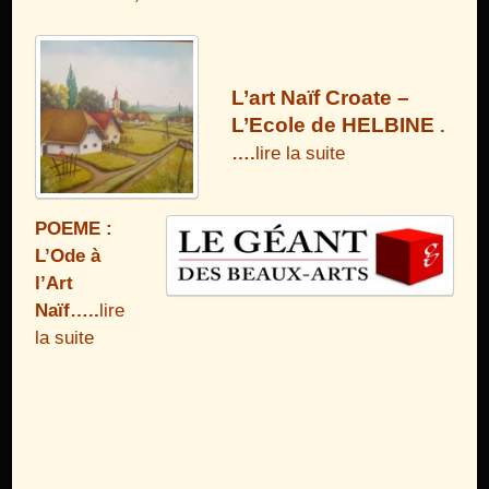
L’art Naïf Croate –
L’Ecole de HELBINE
.
….
lire la suite
POEME :
L’Ode à
l’Art
Naïf…..
lire
la suite