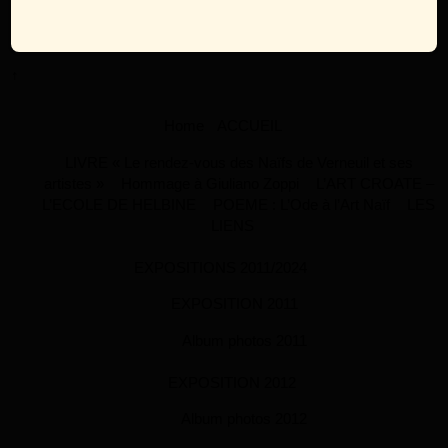
↑
Home
ACCUEIL
LIVRE « Le rendez-vous des Naïfs de Verneuil et ses
artistes »
Hommage à Giuliano Zoppi
L’ART CROATE –
L’ECOLE DE HELBINE
POEME : L’Ode à l’Art Naïf
LES
LIENS
EXPOSITIONS 2011/2024
EXPOSITION 2011
Album photos 2011
EXPOSITION 2012
Album photos 2012