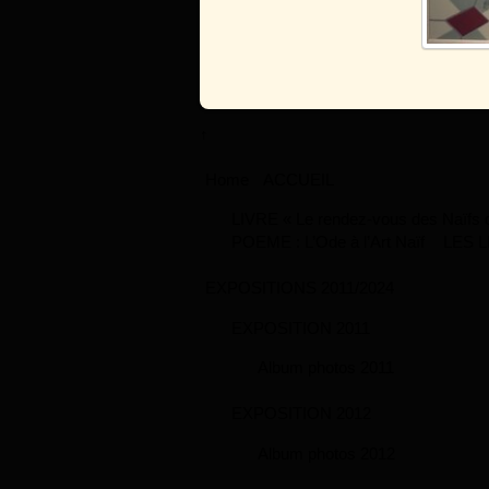
↑
Home
ACCUEIL
LIVRE « Le rendez-vous des Naïfs de
POEME : L’Ode à l’Art Naïf
LES L
EXPOSITIONS 2011/2024
EXPOSITION 2011
Album photos 2011
EXPOSITION 2012
Album photos 2012