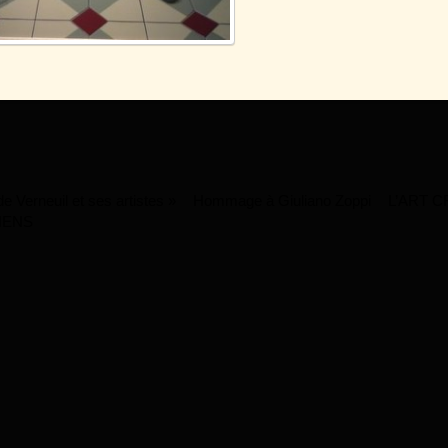
 Verneuil et ses artistes »
Hommage à Giuliano Zoppi
L’ART C
IENS