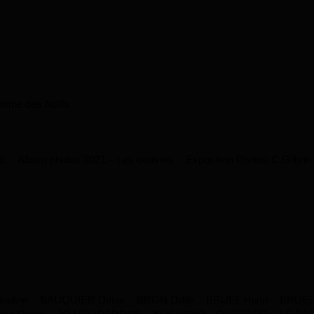
omne des Naïfs
ic
Album photos 2021 – Les oeuvres
Exposition Photos C.Gilbrin
eline
BAUQUIER Denis
BRON Odile
BRUEL Henri
BRUEL