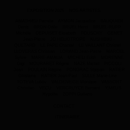
EXPOSITION 2025
NOS ARTISTES
AMATHIEU Paméla
AYMON Jacqueline
BAUQUIER
Denis
BRON Odile
BRUEL Henri
BRUEL-RUPP
Michèle
DEPUISET Elisabeth
FOUSCHY
GENET
Jean-Pierre
JO HELIOTROPE
KUSHIBIKI –
QUETARD
LE PAPE Chantal
LE VAILLANT Christel
LLOVERAS Christian
LORAND Jean-Pierre
MARCEL
Sylvie
MARIE-AMALIA
MICHELI Edith
MORENNE
Gigi
MOURARET Régine
NAZE Michel
PICCOLI
Jean
POULAIN Régine
PONGRAC Stjepan
RATIER
Ghislaine
RATIER Jean-Paul
SULLE Marie-Line
TOTEVA Lubov
VALDENEIGE Monique
VASSORT
Christian
VECU
VERCRUYCE Bernard
Y.MEUS
Hypolite
ZOPPI Guiliano
CONTACT
ITINERAIRE