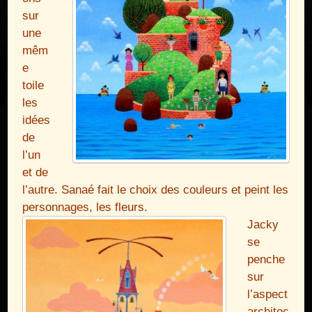
sur
une
mêm
e
toile
les
idées
de
l’un
et de
l’autre. Sanaé fait le choix des couleurs et peint les
personnages, les fleurs.
Jacky
se
penche
sur
l’aspect
architec