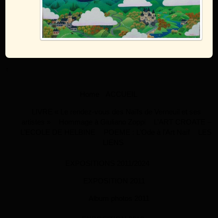
↑
Home
ACCUEIL
LIVRE « Le rendez-vous des Naïfs de Verneuil et ses
artistes »
Hommage à Giuliano Zoppi
L’ART CROATE –
L’ECOLE DE HELBINE
POEME : L’Ode à l’Art Naïf
LES
LIENS
EXPOSITIONS 2011/2024
EXPOSITION 2011
Album photos 2011