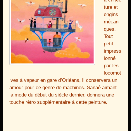
ture et
engins
mécani
ques.
Tout
petit,
impress
ionné
par les
locomot
ives à vapeur en gare d’Orléans, il conservera un
amour pour ce genre de machines. Sanaé aimant
la mode du début du siècle dernier, donnera une
touche rétro supplémentaire à cette peinture.