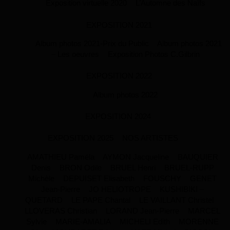
Exposition virtuelle 2020
L’Automne des Naïfs
EXPOSITION 2021
Album photos 2021-Prix du Public
Album photos 2021
– Les oeuvres
Exposition Photos C.Gilbrin
EXPOSITION 2022
Album photos 2022
EXPOSITION 2024
EXPOSITION 2025
NOS ARTISTES
AMATHIEU Paméla
AYMON Jacqueline
BAUQUIER
Denis
BRON Odile
BRUEL Henri
BRUEL-RUPP
Michèle
DEPUISET Elisabeth
FOUSCHY
GENET
Jean-Pierre
JO HELIOTROPE
KUSHIBIKI –
QUETARD
LE PAPE Chantal
LE VAILLANT Christel
LLOVERAS Christian
LORAND Jean-Pierre
MARCEL
Sylvie
MARIE-AMALIA
MICHELI Edith
MORENNE