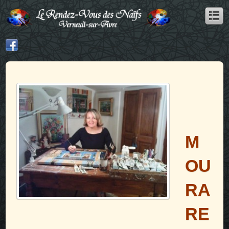
M
OU
RA
RE