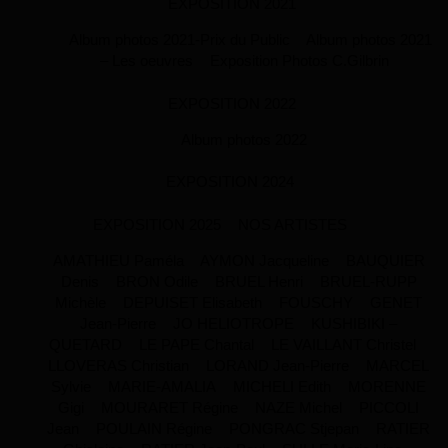
EXPOSITION 2021
Album photos 2021-Prix du Public
Album photos 2021
– Les oeuvres
Exposition Photos C.Gilbrin
EXPOSITION 2022
Album photos 2022
EXPOSITION 2024
EXPOSITION 2025
NOS ARTISTES
AMATHIEU Paméla
AYMON Jacqueline
BAUQUIER
Denis
BRON Odile
BRUEL Henri
BRUEL-RUPP
Michèle
DEPUISET Elisabeth
FOUSCHY
GENET
Jean-Pierre
JO HELIOTROPE
KUSHIBIKI –
QUETARD
LE PAPE Chantal
LE VAILLANT Christel
LLOVERAS Christian
LORAND Jean-Pierre
MARCEL
Sylvie
MARIE-AMALIA
MICHELI Edith
MORENNE
Gigi
MOURARET Régine
NAZE Michel
PICCOLI
Jean
POULAIN Régine
PONGRAC Stjepan
RATIER