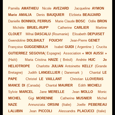
Paméla
AMATHIEU
Nicole
AVEZARD
Jacqueline
AYMON
Marie AMALIA
Denis
BAUQUIER
Elzbieta
BEAUJARD
Danielle
BONNIOL FERRUS
Marie Claude
BOSC
Odile
BRON
Michèle
BRUEL-RUPP
Catherine
CARLIER
Martine
CLOUET
Mihai
DASCALU
(Roumanie) Elisabeth
DEPUISET
Gwendoline
DOLBAULT
FOUCHY
Jean-Pierre
GENET
Françoise
GUGGENBULH
Isabel
GUIDI
( Argentine )
Crucita
GUTIERREZ SEGOVIA
( Espagne)
Association
« MOI AUSSI »
(Haïti) Maria Cristina
HAIZE
( Brésil) Andrée
HUC
Jo
HELIOTROPE
Charlotte
JULIAN
Antoinette
KELLY
(Grande
Bretagne) Judith
LANGELLIER
( Danemark ) Chantal
LE
PAPE
Christel
LE VAILLANT
Christian
LLOVERAS
MANCE DI
(Canada) Chantal
MAURER
Edith
MICHELI
Sylvie
MARCEL
Jane
MERELLE
Jean
MOLLO
Monic
MICHEL
Gigi
MORENNE
Catherine
MUSNIER
Michel
NAZE
Annunziata
ORSINI
(Italie) Joelle
PEBEREAU
LALUBIN
Jean
PICCOLI
Alessandra
PLACUCCI
(Italie)