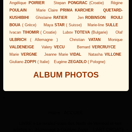
Angélique
POIRIER
Stepan
PONGRAC
(Croatie) Régine
POULAIN
Marie Claire
PRIMA KARCHER QUETARD-
KUSHIBIHI
Ghislaine
RATIER
Jen
ROBINSON
ROULI
BOUA
( Grèce) Maya
STAR
( Suisse) Marie-line
SULLE
Ivacan
TIHOMIR
( Croatie) Lubov
TOTEVA
(Bulgarie) Olaf
ULBRICH
( Allemagne ) Christian
VATAN
Monique
VALDENEIGE
Valery
VECU
Bernard
VERCRUYCE
Marie
VERGNE
Jeanne Marie
VI
DAL
Natasha
VILLONE
Giuliano
ZOPPI
( Italie) Eugène
ZEGADLO
( Pologne)
ALBUM PHOTOS
↑
Home
ACCUEIL
LIVRE « Le rendez-vous des Naïfs de Verneuil et ses
artistes »
Hommage à Giuliano Zoppi
L’ART CROATE –