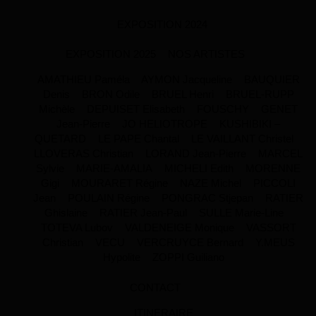
EXPOSITION 2024
EXPOSITION 2025
NOS ARTISTES
AMATHIEU Paméla
AYMON Jacqueline
BAUQUIER
Denis
BRON Odile
BRUEL Henri
BRUEL-RUPP
Michèle
DEPUISET Elisabeth
FOUSCHY
GENET
Jean-Pierre
JO HELIOTROPE
KUSHIBIKI –
QUETARD
LE PAPE Chantal
LE VAILLANT Christel
LLOVERAS Christian
LORAND Jean-Pierre
MARCEL
Sylvie
MARIE-AMALIA
MICHELI Edith
MORENNE
Gigi
MOURARET Régine
NAZE Michel
PICCOLI
Jean
POULAIN Régine
PONGRAC Stjepan
RATIER
Ghislaine
RATIER Jean-Paul
SULLE Marie-Line
TOTEVA Lubov
VALDENEIGE Monique
VASSORT
Christian
VECU
VERCRUYCE Bernard
Y.MEUS
Hypolite
ZOPPI Guiliano
CONTACT
ITINERAIRE