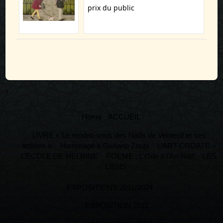
prix du public
↑
Home
ACCUEIL
LIVRE « Le rendez-vous des Naïfs de Verneuil et ses
artistes »
Hommage à Giuliano Zoppi
L’ART CROATE –
L’ECOLE DE HELBINE
POEME : L’Ode à l’Art Naïf
LES
LIENS
EXPOSITIONS 2011/2024
EXPOSITION 2011