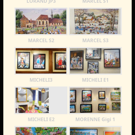
LORAND JP3
MARCEL S1
MARCEL S2
MARCEL S3
MICHELI3
MICHELI E1
MICHELI E2
MORENNE Gigi 1