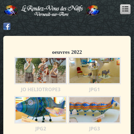
oeuvres 2022
JO HELIOTROPE3
JPG1
JPG2
JPG3