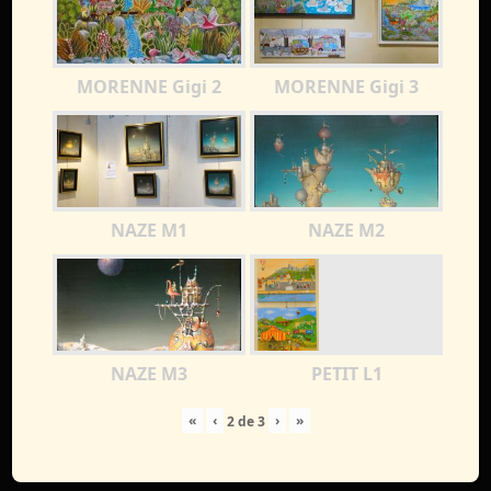
MORENNE Gigi 2
MORENNE Gigi 3
NAZE M1
NAZE M2
NAZE M3
PETIT L1
«
‹
›
»
2
de
3