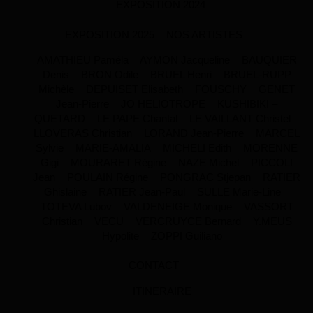
EXPOSITION 2024
EXPOSITION 2025
NOS ARTISTES
AMATHIEU Paméla
AYMON Jacqueline
BAUQUIER
Denis
BRON Odile
BRUEL Henri
BRUEL-RUPP
Michèle
DEPUISET Elisabeth
FOUSCHY
GENET
Jean-Pierre
JO HELIOTROPE
KUSHIBIKI –
QUETARD
LE PAPE Chantal
LE VAILLANT Christel
LLOVERAS Christian
LORAND Jean-Pierre
MARCEL
Sylvie
MARIE-AMALIA
MICHELI Edith
MORENNE
Gigi
MOURARET Régine
NAZE Michel
PICCOLI
Jean
POULAIN Régine
PONGRAC Stjepan
RATIER
Ghislaine
RATIER Jean-Paul
SULLE Marie-Line
TOTEVA Lubov
VALDENEIGE Monique
VASSORT
Christian
VECU
VERCRUYCE Bernard
Y.MEUS
Hypolite
ZOPPI Guiliano
CONTACT
ITINERAIRE