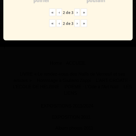
poirier
poulain
«
‹
›
»
2
de
3
«
‹
›
»
2
de
3
↑
Home
ACCUEIL
LIVRE « Le rendez-vous des Naïfs de Verneuil et ses
artistes »
Hommage à Giuliano Zoppi
L’ART CROATE –
L’ECOLE DE HELBINE
POEME : L’Ode à l’Art Naïf
LES
LIENS
EXPOSITIONS 2011/2024
EXPOSITION 2011
Album photos 2011