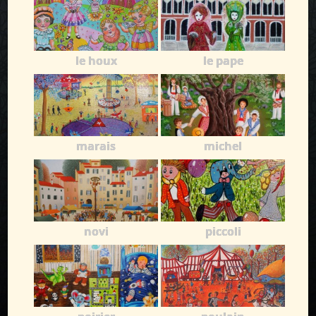
le houx
le pape
marais
michel
novi
piccoli