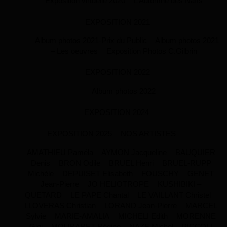
Exposition virtuelle 2020
L’Automne des Naïfs
EXPOSITION 2021
Album photos 2021-Prix du Public
Album photos 2021
– Les oeuvres
Exposition Photos C.Gilbrin
EXPOSITION 2022
Album photos 2022
EXPOSITION 2024
EXPOSITION 2025
NOS ARTISTES
AMATHIEU Paméla
AYMON Jacqueline
BAUQUIER
Denis
BRON Odile
BRUEL Henri
BRUEL-RUPP
Michèle
DEPUISET Elisabeth
FOUSCHY
GENET
Jean-Pierre
JO HELIOTROPE
KUSHIBIKI –
QUETARD
LE PAPE Chantal
LE VAILLANT Christel
LLOVERAS Christian
LORAND Jean-Pierre
MARCEL
Sylvie
MARIE-AMALIA
MICHELI Edith
MORENNE
Gigi
MOURARET Régine
NAZE Michel
PICCOLI