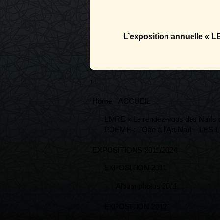
L’exposition annuelle « 
↑
Home
ACCUEIL
LIVRE « Le rendez-vous des Naïfs de
POEME : L’Ode à l’Art Naïf
LES L
EXPOSITIONS 2011/2024
EXPOSITION 2011
Album photos 2011
EXPOSITION 2012