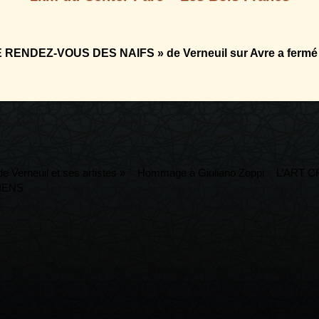
LE RENDEZ-VOUS DES NAIFS » de Verneuil sur Avre a fermé s
 Verneuil et ses artistes »
Hommage à Giuliano Zoppi
L’ART C
IENS