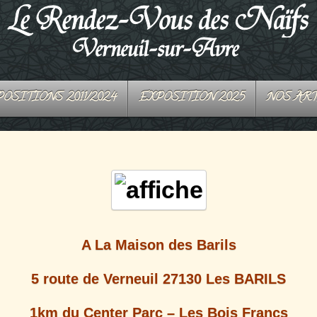
OSITIONS 2011/2024
EXPOSITION 2025
NOS AR
A La Maison des Barils
5 route de Verneuil 27130 Les BARILS
1km du Center Parc – Les Bois Francs