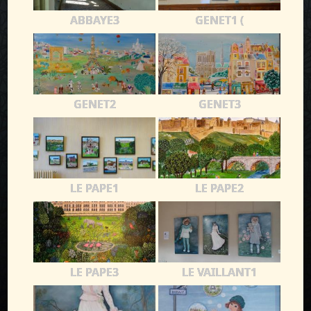
ABBAYE3
GENET1 (
GENET2
GENET3
LE PAPE1
LE PAPE2
LE PAPE3
LE VAILLANT1