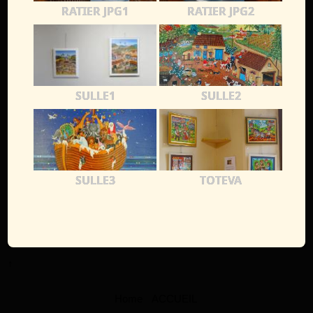
RATIER JPG1
RATIER JPG2
SULLE1
SULLE2
SULLE3
TOTEVA
↑
Home
ACCUEIL