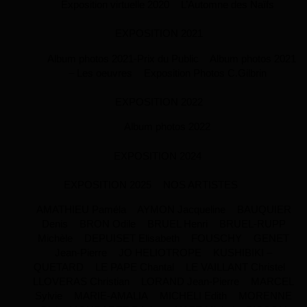
Exposition virtuelle 2020
L’Automne des Naïfs
EXPOSITION 2021
Album photos 2021-Prix du Public
Album photos 2021
– Les oeuvres
Exposition Photos C.Gilbrin
EXPOSITION 2022
Album photos 2022
EXPOSITION 2024
EXPOSITION 2025
NOS ARTISTES
AMATHIEU Paméla
AYMON Jacqueline
BAUQUIER
Denis
BRON Odile
BRUEL Henri
BRUEL-RUPP
Michèle
DEPUISET Elisabeth
FOUSCHY
GENET
Jean-Pierre
JO HELIOTROPE
KUSHIBIKI –
QUETARD
LE PAPE Chantal
LE VAILLANT Christel
LLOVERAS Christian
LORAND Jean-Pierre
MARCEL
Sylvie
MARIE-AMALIA
MICHELI Edith
MORENNE