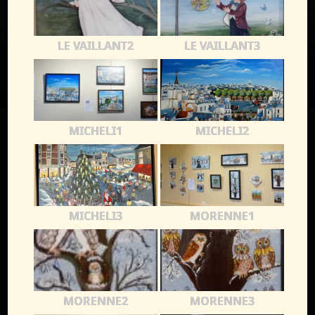
LE VAILLANT2
LE VAILLANT3
MICHELI1
MICHELI2
MICHELI3
MORENNE1
MORENNE2
MORENNE3