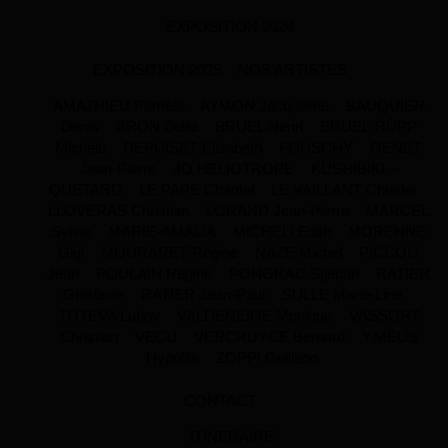
EXPOSITION 2024
EXPOSITION 2025
NOS ARTISTES
AMATHIEU Paméla
AYMON Jacqueline
BAUQUIER
Denis
BRON Odile
BRUEL Henri
BRUEL-RUPP
Michèle
DEPUISET Elisabeth
FOUSCHY
GENET
Jean-Pierre
JO HELIOTROPE
KUSHIBIKI –
QUETARD
LE PAPE Chantal
LE VAILLANT Christel
LLOVERAS Christian
LORAND Jean-Pierre
MARCEL
Sylvie
MARIE-AMALIA
MICHELI Edith
MORENNE
Gigi
MOURARET Régine
NAZE Michel
PICCOLI
Jean
POULAIN Régine
PONGRAC Stjepan
RATIER
Ghislaine
RATIER Jean-Paul
SULLE Marie-Line
TOTEVA Lubov
VALDENEIGE Monique
VASSORT
Christian
VECU
VERCRUYCE Bernard
Y.MEUS
Hypolite
ZOPPI Guiliano
CONTACT
ITINERAIRE