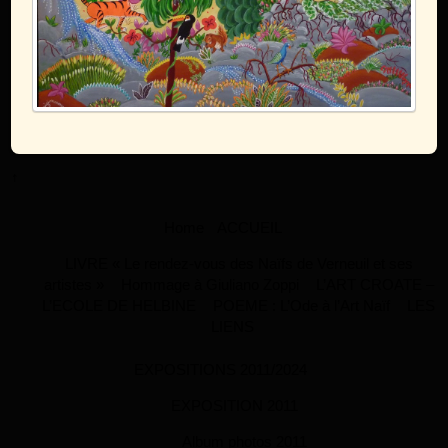
↑
Home
ACCUEIL
LIVRE « Le rendez-vous des Naïfs de Verneuil et ses
artistes »
Hommage à Giuliano Zoppi
L’ART CROATE –
L’ECOLE DE HELBINE
POEME : L’Ode à l’Art Naïf
LES
LIENS
EXPOSITIONS 2011/2024
EXPOSITION 2011
Album photos 2011