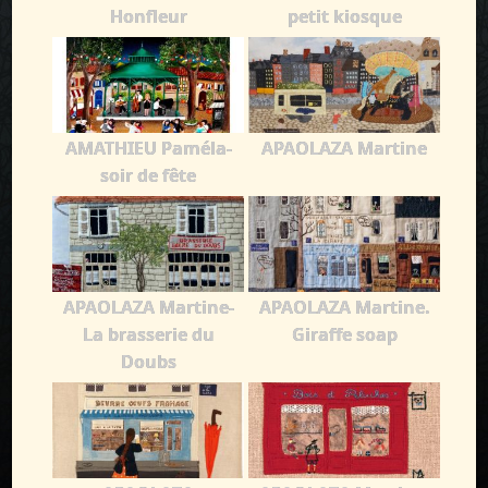
Honfleur
petit kiosque
AMATHIEU Paméla-
APAOLAZA Martine
soir de fête
APAOLAZA Martine-
APAOLAZA Martine.
La brasserie du
Giraffe soap
Doubs