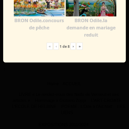
BRON Odile.concours
BRON Odile.la
de pêche
demande en mariage
reduit
«
‹
›
»
1
de
8
↑
Home
ACCUEIL
LIVRE « Le rendez-vous des Naïfs de Verneuil et ses
artistes »
Hommage à Giuliano Zoppi
L’ART CROATE –
L’ECOLE DE HELBINE
POEME : L’Ode à l’Art Naïf
LES
LIENS
EXPOSITIONS 2011/2024