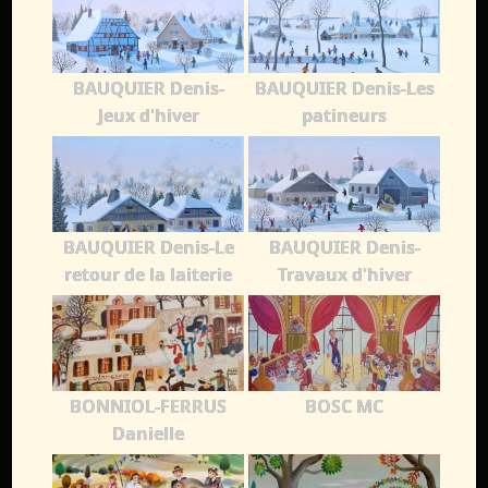
BAUQUIER Denis-
BAUQUIER Denis-Les
Jeux d'hiver
patineurs
BAUQUIER Denis-Le
BAUQUIER Denis-
retour de la laiterie
Travaux d'hiver
BONNIOL-FERRUS
BOSC MC
Danielle