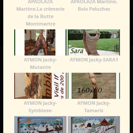
APAOLAZA
APAOLAZA Martine.
Martine.La crèmerie
Bois Peluches
de la Butte
Montmartre
AYMON Jacky-
AYMON Jacky-SARA1
Mutante
AYMON Jacky-
AYMON Jacky-
Symbiose-
Tamaris