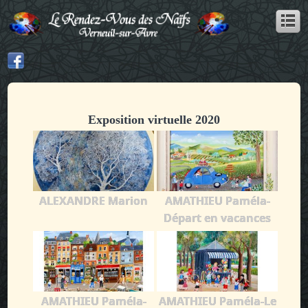
Exposition virtuelle 2020
ALEXANDRE Marion
AMATHIEU Paméla-
Départ en vacances
AMATHIEU Paméla-
AMATHIEU Paméla-Le