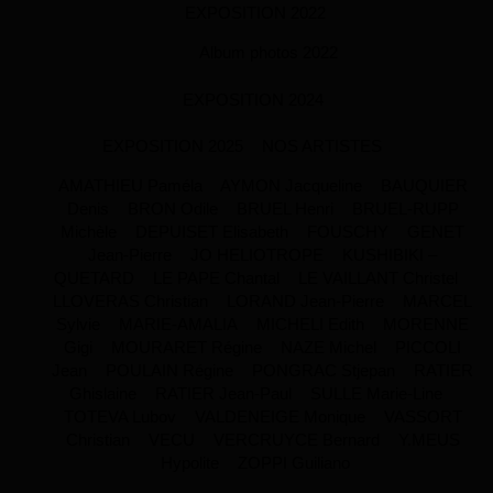
EXPOSITION 2022
Album photos 2022
EXPOSITION 2024
EXPOSITION 2025
NOS ARTISTES
AMATHIEU Paméla
AYMON Jacqueline
BAUQUIER
Denis
BRON Odile
BRUEL Henri
BRUEL-RUPP
Michèle
DEPUISET Elisabeth
FOUSCHY
GENET
Jean-Pierre
JO HELIOTROPE
KUSHIBIKI –
QUETARD
LE PAPE Chantal
LE VAILLANT Christel
LLOVERAS Christian
LORAND Jean-Pierre
MARCEL
Sylvie
MARIE-AMALIA
MICHELI Edith
MORENNE
Gigi
MOURARET Régine
NAZE Michel
PICCOLI
Jean
POULAIN Régine
PONGRAC Stjepan
RATIER
Ghislaine
RATIER Jean-Paul
SULLE Marie-Line
TOTEVA Lubov
VALDENEIGE Monique
VASSORT
Christian
VECU
VERCRUYCE Bernard
Y.MEUS
Hypolite
ZOPPI Guiliano