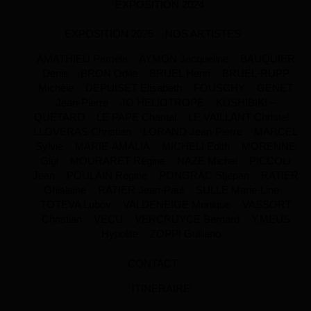
EXPOSITION 2024
EXPOSITION 2025
NOS ARTISTES
AMATHIEU Paméla
AYMON Jacqueline
BAUQUIER
Denis
BRON Odile
BRUEL Henri
BRUEL-RUPP
Michèle
DEPUISET Elisabeth
FOUSCHY
GENET
Jean-Pierre
JO HELIOTROPE
KUSHIBIKI –
QUETARD
LE PAPE Chantal
LE VAILLANT Christel
LLOVERAS Christian
LORAND Jean-Pierre
MARCEL
Sylvie
MARIE-AMALIA
MICHELI Edith
MORENNE
Gigi
MOURARET Régine
NAZE Michel
PICCOLI
Jean
POULAIN Régine
PONGRAC Stjepan
RATIER
Ghislaine
RATIER Jean-Paul
SULLE Marie-Line
TOTEVA Lubov
VALDENEIGE Monique
VASSORT
Christian
VECU
VERCRUYCE Bernard
Y.MEUS
Hypolite
ZOPPI Guiliano
CONTACT
ITINERAIRE