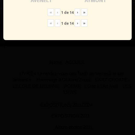
AVENEL1
AYMON1
«
‹
›
»
1
de
14
«
‹
›
»
1
de
14
↑
Home
ACCUEIL
LIVRE « Le rendez-vous des Naïfs de Verneuil et ses
artistes »
Hommage à Giuliano Zoppi
L’ART CROATE –
L’ECOLE DE HELBINE
POEME : L’Ode à l’Art Naïf
LES
LIENS
EXPOSITIONS 2011/2024
EXPOSITION 2011
Album photos 2011