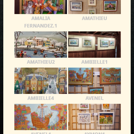
AMALIA
AMATHIEU
FERNANDEZ.1
AMATHIEU2
AMBIELLE1
AMBIELLE4
AVENEL